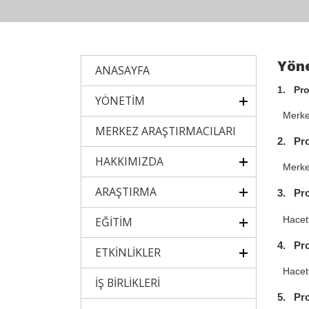
Yön
ANASAYFA
1. Pro
YÖNETİM
Merkez
MERKEZ ARAŞTIRMACILARI
2. Pro
HAKKIMIZDA
Merkez
ARAŞTIRMA
3. Pr
Hacett
EĞİTİM
4. Pr
ETKİNLİKLER
Hacette
İŞ BİRLİKLERİ
5. Pr