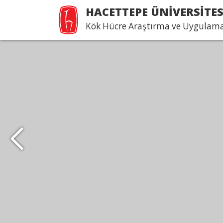
HACETTEPE ÜNİVERSİTES
Kök Hücre Araştırma ve Uygulama