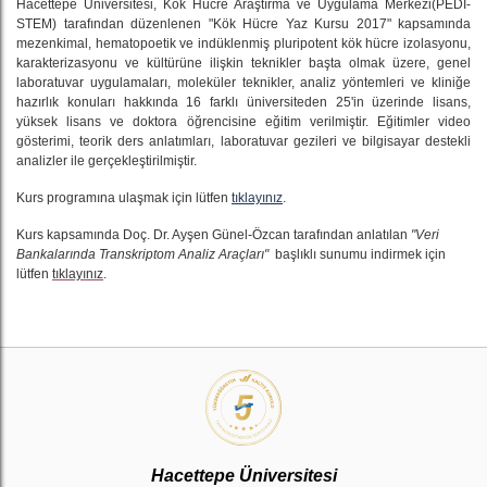
Hacettepe Üniversitesi, Kök Hücre Araştırma ve Uygulama Merkezi(PEDİ-
STEM) tarafından düzenlenen "Kök Hücre Yaz Kursu 2017" kapsamında
mezenkimal, hematopoetik ve indüklenmiş pluripotent kök hücre izolasyonu,
karakterizasyonu ve kültürüne ilişkin teknikler başta olmak üzere, genel
laboratuvar uygulamaları, moleküler teknikler, analiz yöntemleri ve kliniğe
hazırlık konuları hakkında 16 farklı üniversiteden 25'in üzerinde lisans,
yüksek lisans ve doktora öğrencisine eğitim verilmiştir. Eğitimler video
gösterimi, teorik ders anlatımları, laboratuvar gezileri ve bilgisayar destekli
analizler ile gerçekleştirilmiştir.
Kurs programına ulaşmak için lütfen
tıklayınız
.
Kurs kapsamında Doç. Dr. Ayşen Günel-Özcan tarafından anlatılan
"Veri
Bankalarında Transkriptom Analiz Araçları"
başlıklı sunumu indirmek için
lütfen
tıklayınız
.
Hacettepe Üniversitesi