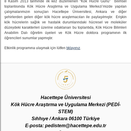
8 Kasım 2013 tarihinde ilk kez düzenlenen “Kök Hücre Günü” bilimsel
toplantısında Kök Hücre Araştırma ve Uygulama Merkezi’mizde yapılan
çalışmalarımızın sonuçları Hacettepe Üniversitesi, Ankara ve diğer
şehirlerden gelen diğer kök hücre araştırmacıları ile paylaşılmıştır. Erişkin
kök hücrelerin sağlık ve hastalık durumlarındaki hücresel ve moleküler
düzeydeki karakterleri üzerine odaklanan bu toplantıda, Kök Hücre Bilimleri
Anabilim Dalı öğretim üyeleri ve Kök Hücre doktora programının ilk
öğrencileri sunumlar yapmıştır.
Etkinlik programına ulaşmak için lütfen
tıklayınız
.
Hacettepe Üniversitesi
Kök Hücre Araştırma ve Uygulama Merkezi (PEDİ-
STEM)
Sıhhıye / Ankara 06100 Türkiye
E-posta: pedistem@hacettepe.edu.tr