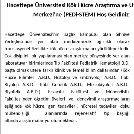
Hacettepe Üniversitesi Kök Hücre Araştırma ve 
Merkezi’ne (PEDi-STEM) Hoş Geldiniz
Hacettepe Üniversitesi’nin sağlık kampüsü olan Sıhhiye
Yerleşkesi’nde yer alan merkezimizde ağırlıklı olarak
translasyonel özellikte kök hücre araştırmaları yürütülmektedir.
Çok disiplinli bir yapılanması olan merkez bünyesinde yer alan
laboratuvar birimlerinde Tıp Fakültesi Pediatrik Hematoloji B.D.
başta olmak üzere farklı klinik ve temel bilim dallarından (Kök
Hücre Bilimleri A.B.D., Histoloji ve Embriyoloji A.B.D., Tıbbi
Biyoloji A.B.D., Tıbbi Genetik A.B.D., Mikrobiyoloji A.B.D.,
Biyofizik A.B.D.), Eczacılık Fakültesi ve Mühendislik
Fakültesi’nden öğretim üyeleri ve deneyimli araştırmacıların
eşliğinde kök hücre, gen tedavileri, hücresel tedaviler, doku
mühendisliği alanlarında rejeneratif tıp başlığı
altında araştırmalar yürütülmektedir.